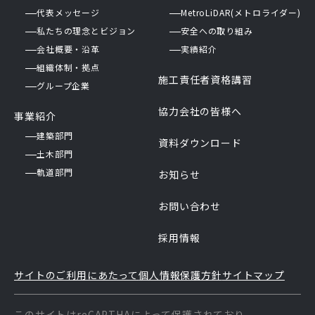
代表メッセージ
MetroLiDAR(メトロライダー)
私たちの理念とビジョン
安全への取り組み
会社概要・沿革
実績紹介
組織体制・拠点
施工責任者資格講習
グループ企業
協力会社の皆様へ
事業紹介
建築部門
資料ダウンロード
土木部門
軌道部門
お知らせ
お問い合わせ
採用情報
サイトのご利用にあたって
個人情報保護方針
サイトマップ
このサイトはreCAPTHAによって保護されており、