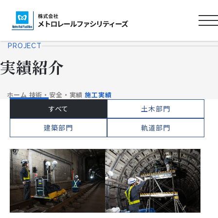
ロ
ゴ
PROJECT
タ
実績紹介
イ
ト
ル
ホーム
技術・安全・実績
施工実績
すべて
土木部門
建築部門
軌道部門