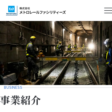
ロ
ゴ
タ
イ
ト
ル
BUSINESS
事業紹介