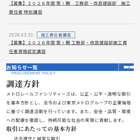
【募集】２０２６年度 第Ⅰ期 工務部・改良建設部 施工
責任者 特別講習
2026.03.31
施工責任者講習
【募集】２０２６年度 第Ⅰ期 工務部・改良建設部施工責
任者資格認定講習
お知らせ一覧
PROCUREMENT POLICY
調達方針
メトロレールファシリティーズは、公正・公平・透明な取引
を基本方針とし、法令および東京メトログループの企業倫理
に基づく調達活動を行っています。また、安全・品質・環境
への配慮を徹底し、持続可能な社会の実現に貢献します。
取引にあたっての基本方針
法令遵守と誠実な取引