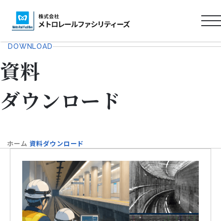
ロ
ゴ
DOWNLOAD
プ
タ
ロ
資料
イ
フ
ト
ィ
ー
ル
ダウンロード
ル
URL
ホーム
資料ダウンロード